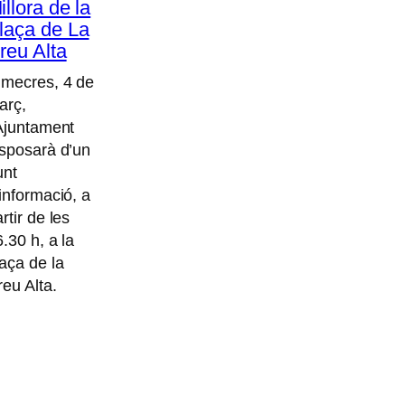
illora de la
laça de La
reu Alta
imecres, 4 de
arç,
’Ajuntament
isposarà d’un
unt
informació, a
rtir de les
.30 h, a la
laça de la
reu Alta.