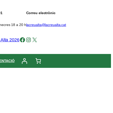
91
Correu electrònic
imecres 18 a 20 h
lacreualta@lacreualta.cat
Facebook
Instagram
X
 Alta 2026
ENTACIÓ