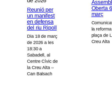
de 2026
Assemb
Oberta 6
Reunió per
març
un manifest
en defensa
Comunicat
del riu Ripoll
la reforma
plaça de 
Dia 18 de març
Creu Alta
de 2026 a les
18:30 a
Sabadell, al
Centre Cívic de
la Creu Alta –
Can Balsach