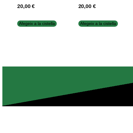
20,00
€
20,00
€
Afegeix a la cistella
Afegeix a la cistella