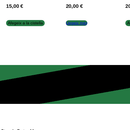
15,00
€
20,00
€
2
Afegeix a la cistella
Llegeix més
A