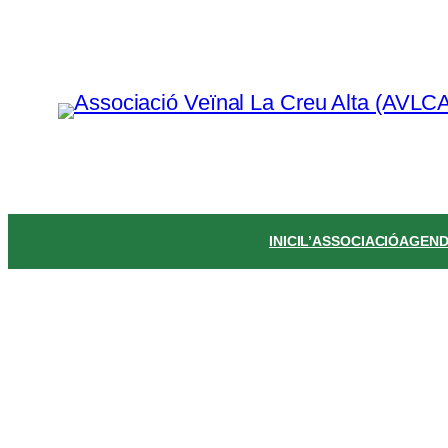
Vés
al
contingut
INICI
L’ASSOCIACIÓ
AGEN