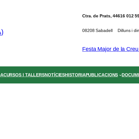
Ctra. de Prats, 44
616 012 5
08208 Sabadell
Dilluns i d
Festa Major de la Creu
DA
CURSOS I TALLERS
NOTÍCIES
HISTORIA
PUBLICACIONS
DOCUM