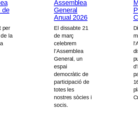
lea
Assemblea
M
 de
General
P
Anual 2026
C
 per
El dissabte 21
D
 de la
de març
m
La
celebrem
l
l’Assemblea
d
General, un
p
espai
d’
democràtic de
pa
participació de
16
totes les
p
nostres sòcies i
C
socis.