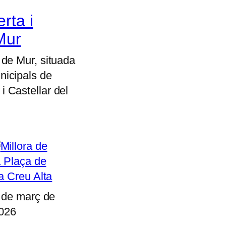
rta i
Mur
 de Mur, situada
nicipals de
i Castellar del
 de març de
026