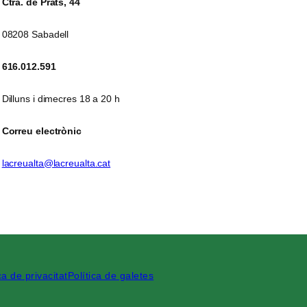
Ctra. de Prats, 44
08208 Sabadell
616.012.591
Dilluns i dimecres 18 a 20 h
Correu electrònic
lacreualta@lacreualta.cat
ca de privacitat
Política de galetes