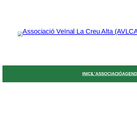
Vés
al
contingut
INICI
L’ASSOCIACIÓ
AGEN