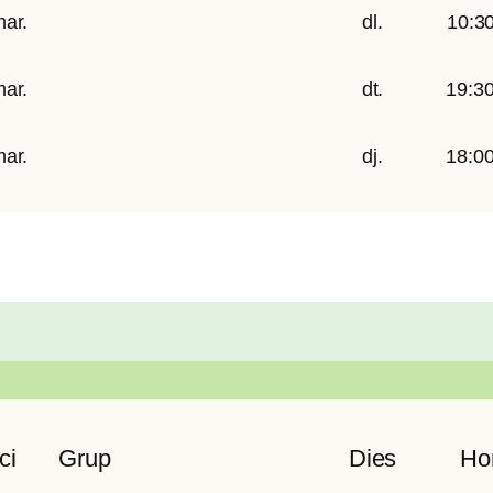
ar.
dl.
10:3
ar.
dt.
19:3
ar.
dj.
18:0
ci
Grup
Dies
Hor