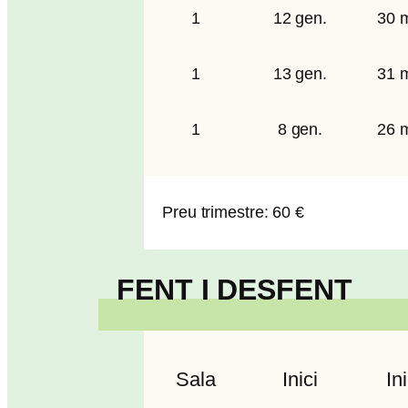
1
12 gen.
30 m
1
13 gen.
31 m
1
8 gen.
26 m
Preu trimestre: 60 €
FENT I DESFENT
Sala
Inici
Ini