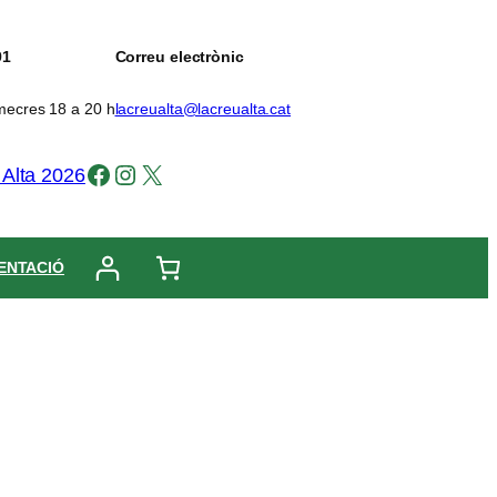
91
Correu electrònic
imecres 18 a 20 h
lacreualta@lacreualta.cat
Facebook
Instagram
X
 Alta 2026
ENTACIÓ