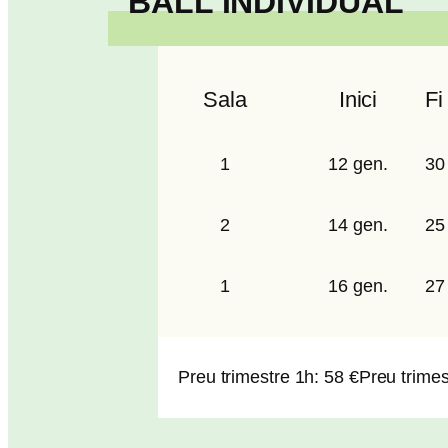
BALL INDIVIDUAL
Sala
Inici
Fi
1
12 gen.
30
2
14 gen.
25
1
16 gen.
27
Preu trimestre 1h: 58 €
Preu trimes