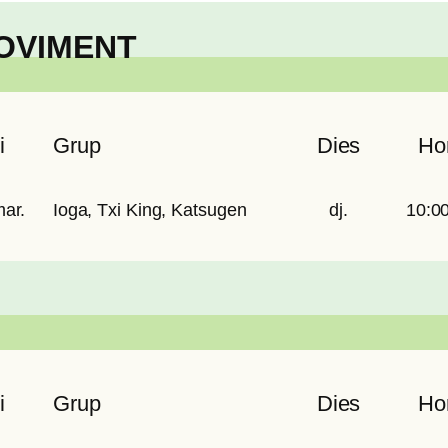
MOVIMENT
i
Grup
Dies
Hor
ar.
Ioga, Txi King, Katsugen
dj.
10:0
i
Grup
Dies
Hor