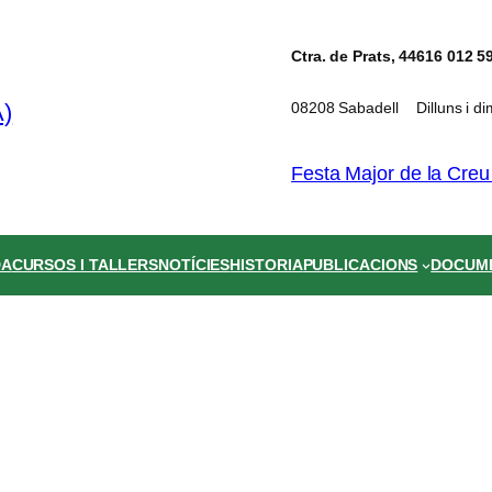
Ctra. de Prats, 44
616 012 5
08208 Sabadell
Dilluns i d
Festa Major de la Creu
DA
CURSOS I TALLERS
NOTÍCIES
HISTORIA
PUBLICACIONS
DOCUM