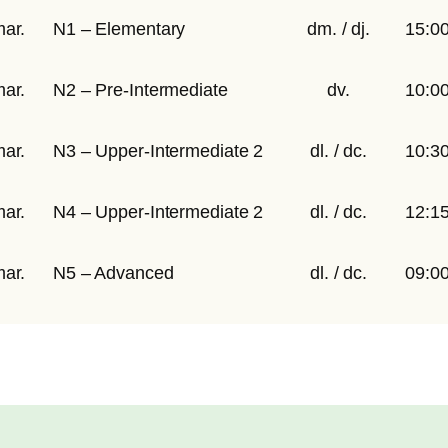
ar.
N1 – Elementary
dm. / dj.
15:0
ar.
N2 – Pre-Intermediate
dv.
10:0
ar.
N3 – Upper-Intermediate 2
dl. / dc.
10:3
ar.
N4 – Upper-Intermediate 2
dl. / dc.
12:1
ar.
N5 – Advanced
dl. / dc.
09:0