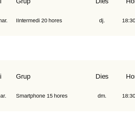
i
Grup
Dies
Hor
ar.
IIntermedi 20 hores
dj.
18:3
i
Grup
Dies
Hor
ar.
Smartphone 15 hores
dm.
18:3