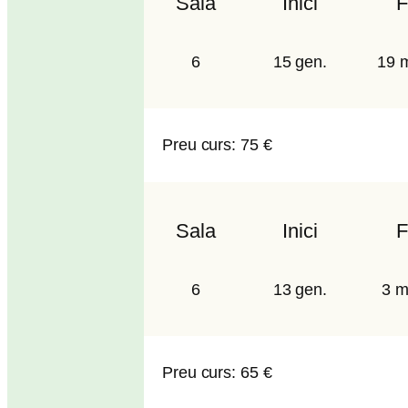
Sala
Inici
F
6
15 gen.
19 m
Preu curs: 75 €
Sala
Inici
F
6
13 gen.
3 m
Preu curs: 65 €