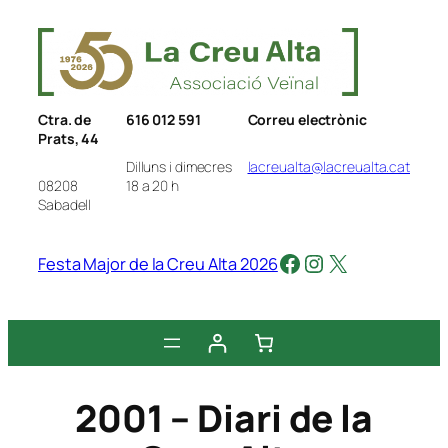
Vés
al
contingut
Ctra. de
616 012 591
Correu electrònic
Prats, 44
Dilluns i dimecres
lacreualta@lacreualta.cat
08208
18 a 20 h
Sabadell
Facebook
Instagram
X
Festa Major de la Creu Alta 2026
2001 – Diari de la