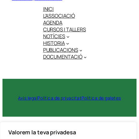
INICI
L’ASSOCIACIÓ
AGENDA
CURSOS I TALLERS
NOTÍCIES
HISTORIA
PUBLICACIONS
DOCUMENTACIÓ
Avis legal
Política de privacitat
Política de galetes
Cerca
Valorem la teva privadesa