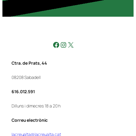
Facebook
Instagram
X
Ctra. de Prats, 44
08208 Sabadell
616.012.591
Dilluns i dimecres 18 a 20 h
Correu electrònic
lacreualta@lacreualta.cat