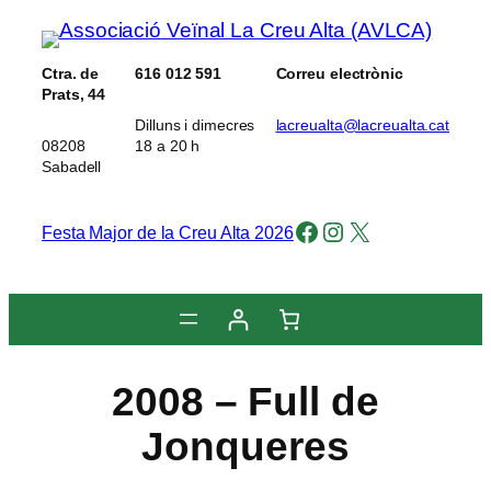
Vés
al
Ctra. de
616 012 591
Correu electrònic
contingut
Prats, 44
Dilluns i dimecres
lacreualta@lacreualta.cat
08208
18 a 20 h
Sabadell
Facebook
Instagram
X
Festa Major de la Creu Alta 2026
2008 – Full de
Jonqueres