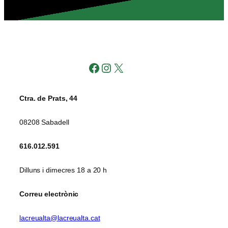
Facebook
Instagram
X
Ctra. de Prats, 44
08208 Sabadell
616.012.591
Dilluns i dimecres 18 a 20 h
Correu electrònic
lacreualta@lacreualta.cat