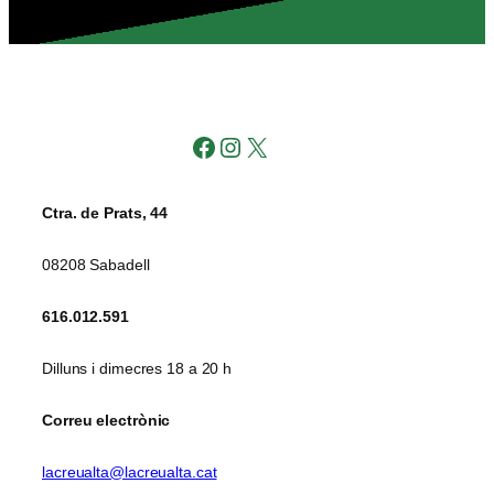
Facebook
Instagram
X
Ctra. de Prats, 44
08208 Sabadell
616.012.591
Dilluns i dimecres 18 a 20 h
Correu electrònic
lacreualta@lacreualta.cat