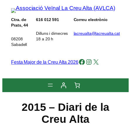
Vés
al
Ctra. de
616 012 591
Correu electrònic
contingut
Prats, 44
Dilluns i dimecres
lacreualta@lacreualta.cat
08208
18 a 20 h
Sabadell
Facebook
Instagram
X
Festa Major de la Creu Alta 2026
2015 – Diari de la
Creu Alta