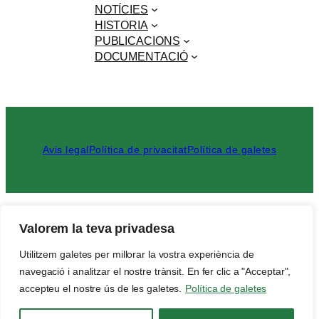
NOTÍCIES
HISTORIA
PUBLICACIONS
DOCUMENTACIÓ
Avis legal
Política de privacitat
Política de galetes
Cerca
Valorem la teva privadesa
Utilitzem galetes per millorar la vostra experiència de
navegació i analitzar el nostre trànsit. En fer clic a "Acceptar",
© 1976-2025 Associació Veïnal de La Creu Alta
accepteu el nostre ús de les galetes.
Política de galetes
Disseny
Worondo Catalunya