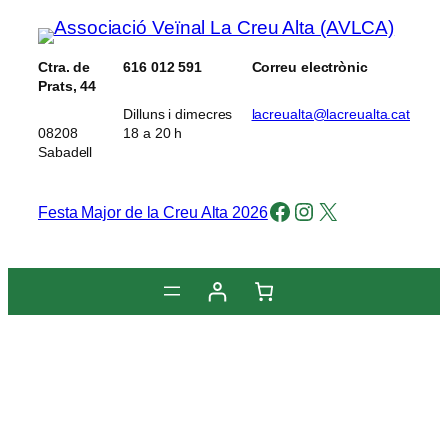
Vés
al
Ctra. de
616 012 591
Correu electrònic
contingut
Prats, 44
Dilluns i dimecres
lacreualta@lacreualta.cat
08208
18 a 20 h
Sabadell
Facebook
Instagram
X
Festa Major de la Creu Alta 2026